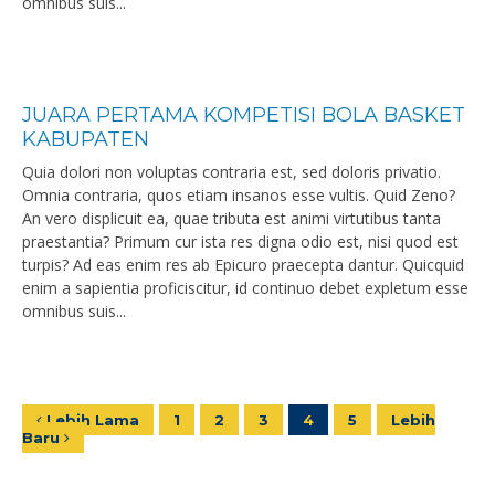
omnibus suis...
JUARA PERTAMA KOMPETISI BOLA BASKET
KABUPATEN
Quia dolori non voluptas contraria est, sed doloris privatio.
Omnia contraria, quos etiam insanos esse vultis. Quid Zeno?
An vero displicuit ea, quae tributa est animi virtutibus tanta
praestantia? Primum cur ista res digna odio est, nisi quod est
turpis? Ad eas enim res ab Epicuro praecepta dantur. Quicquid
enim a sapientia proficiscitur, id continuo debet expletum esse
omnibus suis...
Lebih Lama
1
2
3
4
5
Lebih
Baru