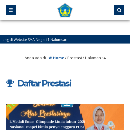
site SMA Negeri 1 Nalumsari
Anda ada di :
Home
/
Prestasi
/ Halaman : 4
Daftar Prestasi