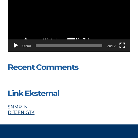
00:00
20:12
Recent Comments
Link Eksternal
SNMPTN
DITJEN GTK