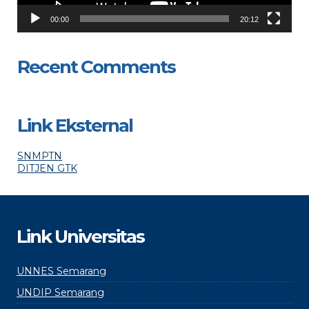
00:00
20:12
Recent Comments
Link Eksternal
SNMPTN
DITJEN GTK
Link Universitas
UNNES Semarang
UNDIP Semarang