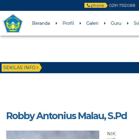
phone
0291-7512088
Beranda
Profil
Galeri
Guru
Si
SEKILAS INFO
Robby Antonius Malau, S.Pd
NIK