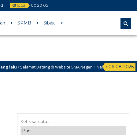
id
local
00
:
20
05
aan
SPMB
Sibaja
06-08-2026
alu
/ Selamat Datang di Website SMA Negeri 1 Nalumsari