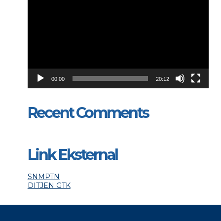
00:00
20:12
Recent Comments
Link Eksternal
SNMPTN
DITJEN GTK