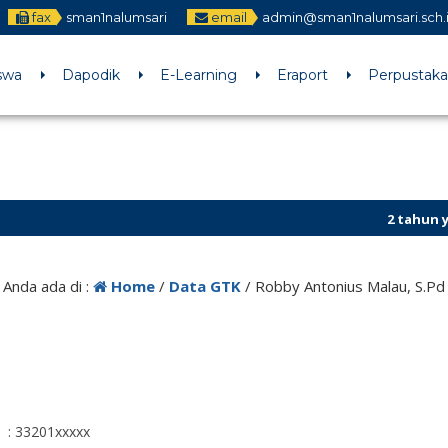
fax
sman1nalumsari
email
admin@sman1nalumsari.sch.
swa
Dapodik
E-Learning
Eraport
Perpustak
2 tahun yang l
Anda ada di :
Home
/
Data GTK
/
Robby Antonius Malau, S.Pd
: 33201xxxxx