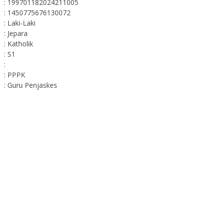
: 199701182024211005
: 1450775676130072
: Laki-Laki
: Jepara
: Katholik
: S1
:
: PPPK
: Guru Penjaskes