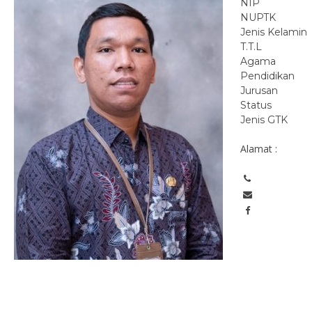
NIP
NUPTK
Jenis Kelamin
T.T.L
Agama
Pendidikan
Jurusan
Status
Jenis GTK
Alamat :