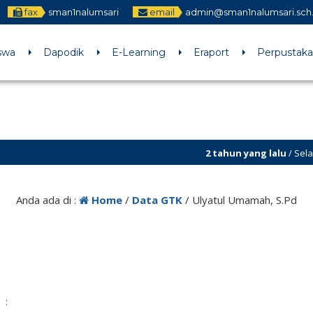
fax
sman1nalumsari
email
admin@sman1nalumsari.sch.
swa
Dapodik
E-Learning
Eraport
Perpustak
2 tahun yang lalu
/ Selamat D
Anda ada di :
Home
/
Data GTK
/
Ulyatul Umamah, S.Pd
: