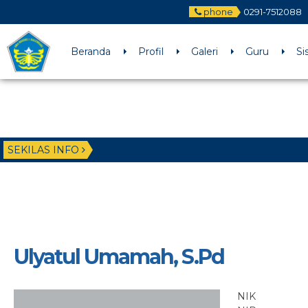
phone
0291-7512088
Beranda
Profil
Galeri
Guru
Si
SEKILAS INFO
Ulyatul Umamah, S.Pd
NIK