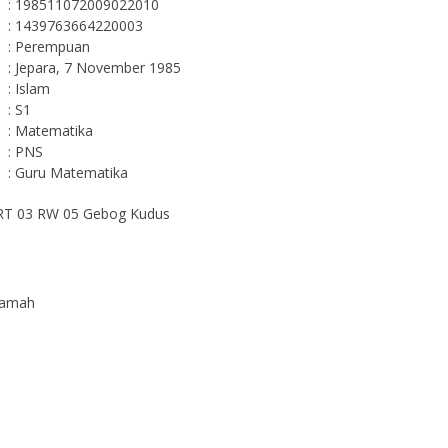
: 198511072009022010
: 1439763664220003
: Perempuan
: Jepara, 7 November 1985
: Islam
: S1
: Matematika
: PNS
: Guru Matematika
g RT 03 RW 05 Gebog Kudus
mamah