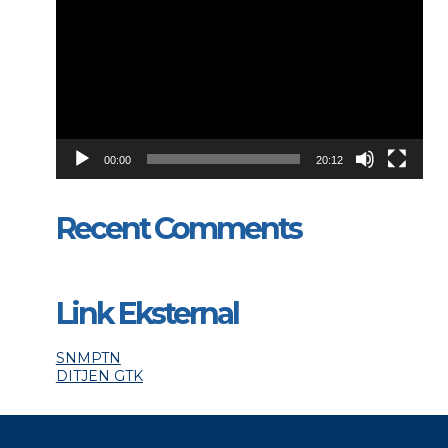
00:00
20:12
Recent Comments
Link Eksternal
SNMPTN
DITJEN GTK