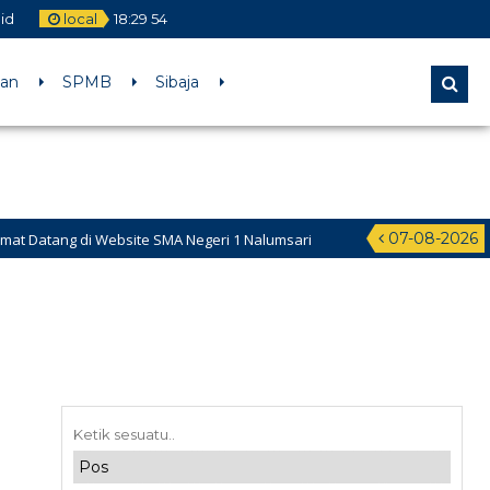
id
local
18
:
29
55
aan
SPMB
Sibaja
07-08-2026
atang di Website SMA Negeri 1 Nalumsari