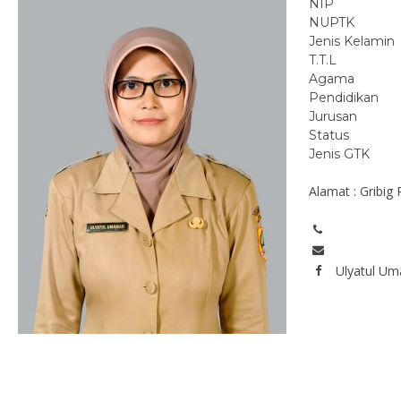
NIP
NUPTK
Jenis Kelamin
T.T.L
Agama
Pendidikan
Jurusan
Status
Jenis GTK
Alamat : Gribi
Ulyatul U