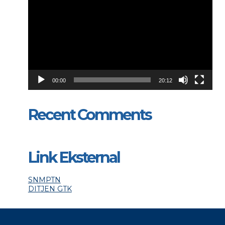
00:00
20:12
Recent Comments
Link Eksternal
SNMPTN
DITJEN GTK