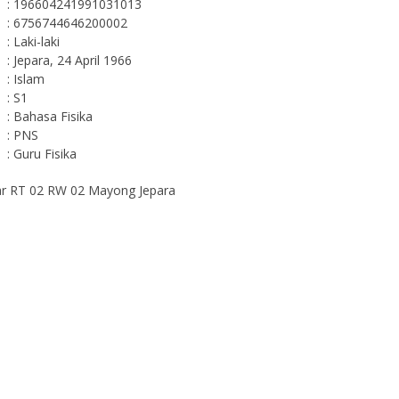
: 196604241991031013
: 6756744646200002
: Laki-laki
: Jepara, 24 April 1966
: Islam
: S1
: Bahasa Fisika
: PNS
: Guru Fisika
ar RT 02 RW 02 Mayong Jepara