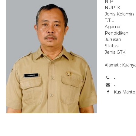
NIP
NUPTK
Jenis Kelamin
T.T.L
Agama
Pendidikan
Jurusan
Status
Jenis GTK
Alamat : Kuany
-
-
Kus Manto