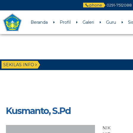
phone
0291-7512088
Beranda
Profil
Galeri
Guru
Si
SEKILAS INFO
Kusmanto, S.Pd
NIK