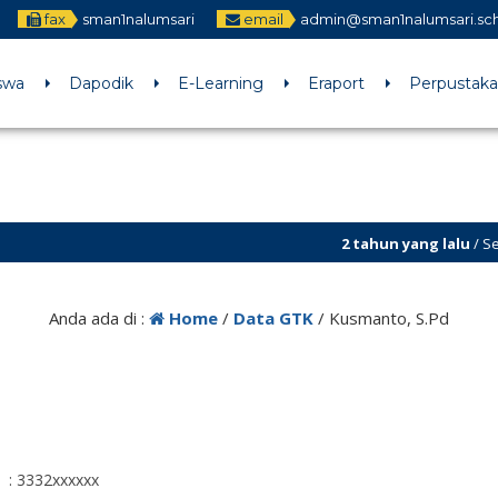
fax
sman1nalumsari
email
admin@sman1nalumsari.sch
swa
Dapodik
E-Learning
Eraport
Perpustak
2 tahun yang lalu
/ Selamat
Anda ada di :
Home
/
Data GTK
/
Kusmanto, S.Pd
: 3332xxxxxx