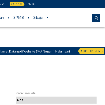
.id
local
15
:
12
16
aan
SPMB
Sibaja
08-08-2026
 Datang di Website SMA Negeri 1 Nalumsari